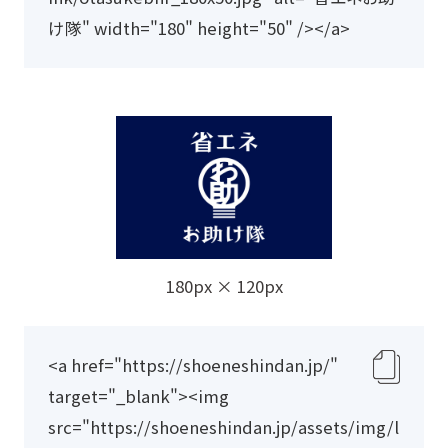
プ
け隊" width="180" height="50" /></a>
ボ
ー
ド
に
コ
ピ
ー
180px × 120px
<a href="https://shoeneshindan.jp/" 
ク
target="_blank"><img 
リ
src="https://shoeneshindan.jp/assets/img/l