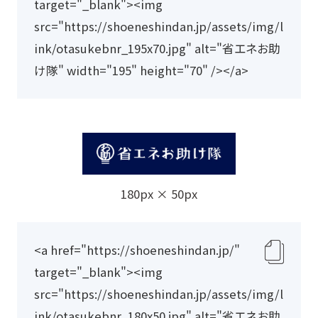
ク
target="_blank"><img 
リ
src="https://shoeneshindan.jp/assets/img/l
ッ
ink/otasukebnr_195x70.jpg" alt="省エネお助
プ
け隊" width="195" height="70" /></a>
ボ
ー
ド
に
コ
ピ
180px × 50px
ー
<a href="https://shoeneshindan.jp/" 
ク
target="_blank"><img 
リ
src="https://shoeneshindan.jp/assets/img/l
ッ
ink/otasukebnr_180x50.jpg" alt="省エネお助