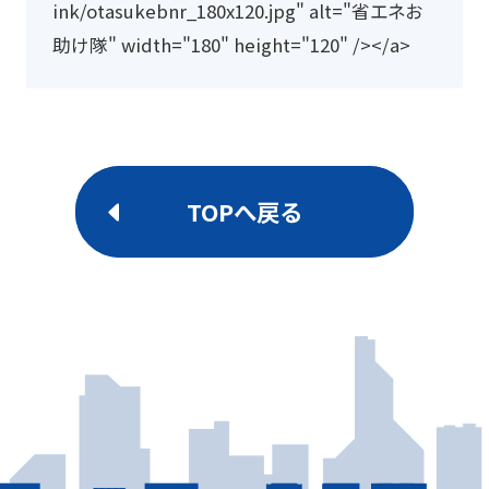
ッ
ink/otasukebnr_180x120.jpg" alt="省エネお
プ
助け隊" width="180" height="120" /></a>
ボ
ー
ド
に
コ
TOPへ戻る
ピ
ー