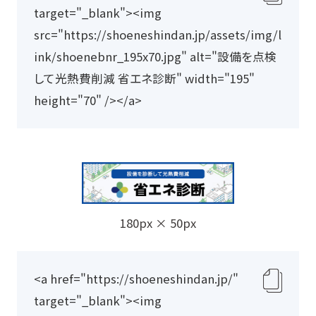
ク
target="_blank"><img 
リ
src="https://shoeneshindan.jp/assets/img/l
ッ
ink/shoenebnr_195x70.jpg" alt="設備を点検
プ
して光熱費削減 省エネ診断" width="195" 
ボ
height="70" /></a>
ー
ド
に
コ
ピ
ー
180px × 50px
<a href="https://shoeneshindan.jp/" 
ク
target="_blank"><img 