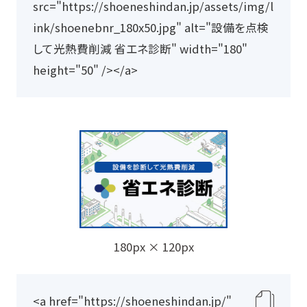
リ
src="https://shoeneshindan.jp/assets/img/l
ッ
ink/shoenebnr_180x50.jpg" alt="設備を点検
プ
して光熱費削減 省エネ診断" width="180" 
ボ
height="50" /></a>
ー
ド
に
コ
ピ
ー
180px × 120px
<a href="https://shoeneshindan.jp/" 