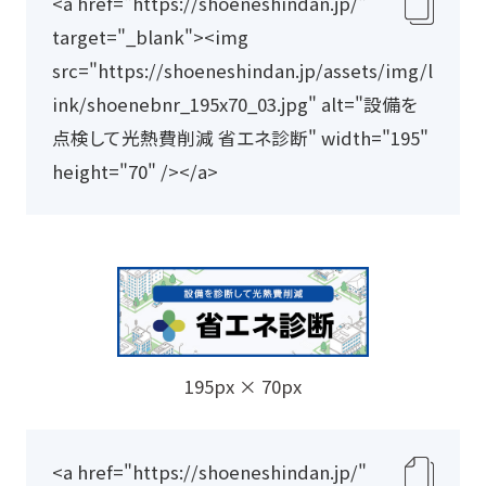
<a href="https://shoeneshindan.jp/" 
ク
target="_blank"><img 
リ
src="https://shoeneshindan.jp/assets/img/l
ッ
ink/shoenebnr_195x70_03.jpg" alt="設備を
プ
点検して光熱費削減 省エネ診断" width="195" 
ボ
height="70" /></a>
ー
ド
に
コ
ピ
ー
195px × 70px
<a href="https://shoeneshindan.jp/" 